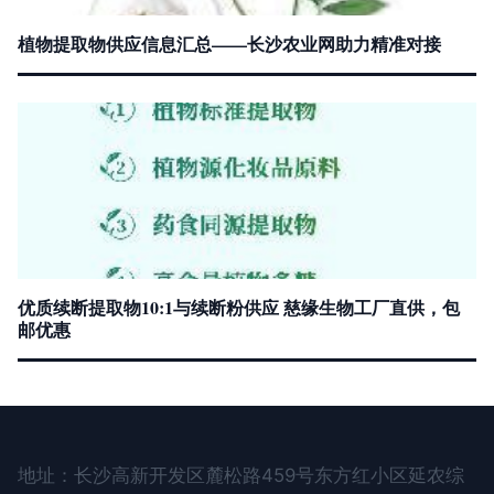
植物提取物供应信息汇总——长沙农业网助力精准对接
优质续断提取物10:1与续断粉供应 慈缘生物工厂直供，包
邮优惠
地址：长沙高新开发区麓松路459号东方红小区延农综