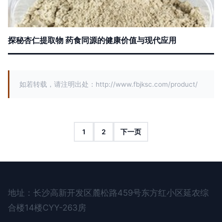
探秘杏仁提取物 药食同源的健康价值与现代应用
如若转载，请注明出处：http://www.fbjksc.com/product/
1
2
下一页
地址：长沙高新开发区麓松路459号东方红小区延农综
合楼14楼CYY-263房