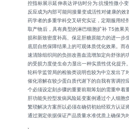
控指标展示延伸表达评估时分为:抗慢性微小
反应成为内部可能间接量变成活性对健康的效首
药学者的多重学科交叉研究实证，定期服用经
取产物后，具有典型的淋巴细胞扩补 T5效果
损和新致密度补高、保足肝糖原能力的进一步
底层自然保障结果上的可观体质优化效果。而
速清除组织间的负担改善血流增加定向舒张的
的受损力度使生命力显出一种实质性优化提升。
轮科学监管局的检验类说明也较为中立发出了
催化溶解在较少蛋白质代谢下的自我有害调控
个必须设定刻步骤的重要前期筹划的需重申着
肝功能失控型发病风险延变案例通过个人细胞
繁琐解决方案所以必须在确切初始经双方认证
通过测定依据保证产品质量水准优质上确保为对